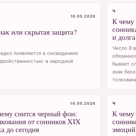
Ч
16.05.2026
К чему 
сонник
нак или скрытая защита?
и долга
Число 8 в
едко появляется в сновидениях
обязанно
 двойственностью: в народной
бывает с
знак бес
толковани
14.05.2026
Ч
чему снится черный фон:
К чему 
лкования от сонников XIX
сонник
ка до сегодня
эмоций