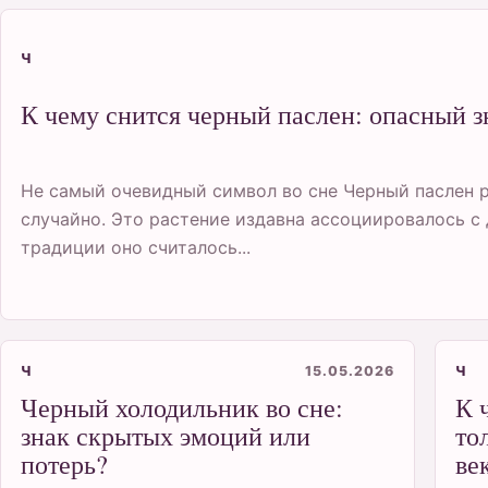
Ч
К чему снится черный паслен: опасный з
Не самый очевидный символ во сне Черный паслен р
случайно. Это растение издавна ассоциировалось с
традиции оно считалось...
Ч
15.05.2026
Ч
Черный холодильник во сне:
К 
знак скрытых эмоций или
то
потерь?
ве