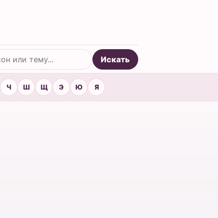
Искать
Ч
Ш
Щ
Э
Ю
Я