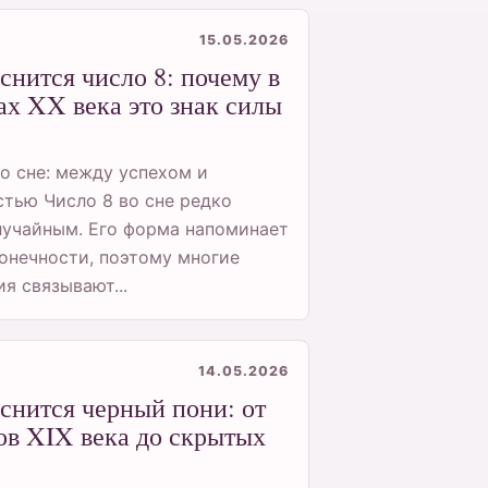
15.05.2026
снится число 8: почему в
ах XX века это знак силы
о сне: между успехом и
стью Число 8 во сне редко
лучайным. Его форма напоминает
конечности, поэтому многие
я связывают...
14.05.2026
снится черный пони: от
ов XIX века до скрытых