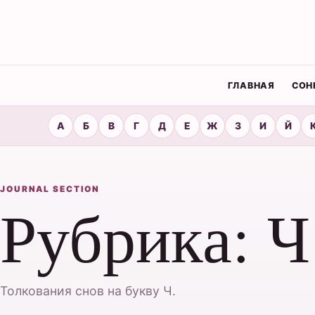
ГЛАВНАЯ
СОН
А
Б
В
Г
Д
Е
Ж
З
И
Й
JOURNAL SECTION
Рубрика:
Ч
Толкования снов на букву Ч.