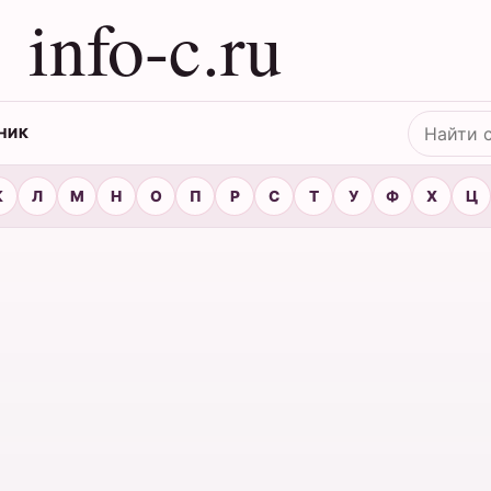
info-c.ru
Поиск
НИК
К
Л
М
Н
О
П
Р
С
Т
У
Ф
Х
Ц