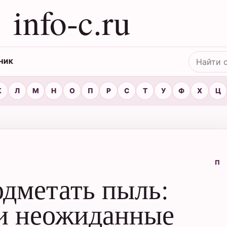
info-c.ru
Поиск
НИК
К
Л
М
Н
О
П
Р
С
Т
У
Ф
Х
Ц
П
одметать пыль:
 и неожиданные