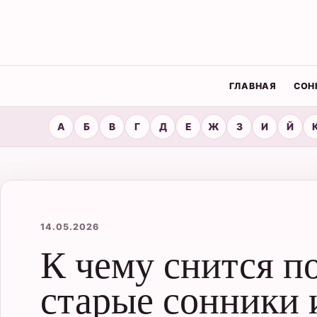
ГЛАВНАЯ
СОН
А
Б
В
Г
Д
Е
Ж
З
И
Й
14.05.2026
К чему снится п
старые сонники