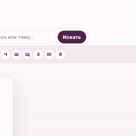
Искать
Ч
Ш
Щ
Э
Ю
Я