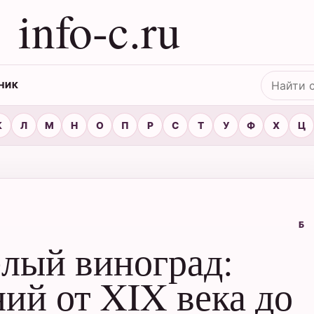
info-c.ru
Поиск
НИК
К
Л
М
Н
О
П
Р
С
Т
У
Ф
Х
Ц
Б
елый виноград:
ний от XIX века до