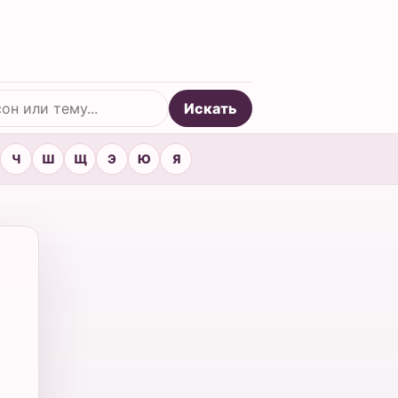
Искать
Ч
Ш
Щ
Э
Ю
Я