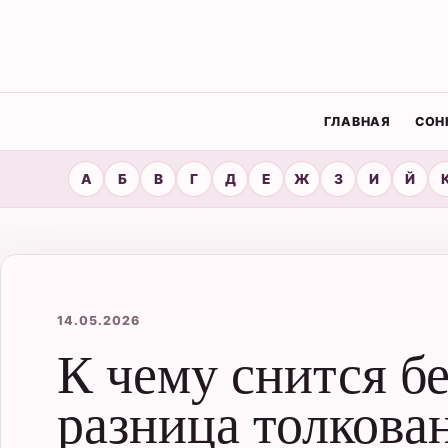
ГЛАВНАЯ
СОН
А
Б
В
Г
Д
Е
Ж
З
И
Й
14.05.2026
К чему снится б
разница толкова